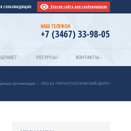
Версия сайта для слабовидящих
ЛЯ СЛАБОВИДЯЩИХ
ОЦПАКЕТ
РЕСУРСЫ
КОНТАКТЫ
НАШ ТЕЛЕФОН
+7 (3467) 33-98-05
ОЦПАКЕТ
РЕСУРСЫ
КОНТАКТЫ
e:
ужные организации
ППО БУ «ГЕРОНТОЛОГИЧЕСКИЙ ЦЕНТР»