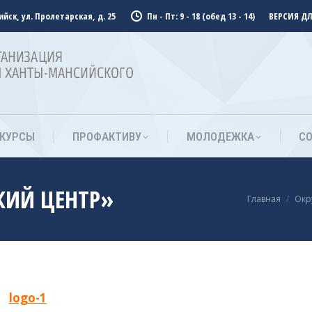
йск, ул. Пролетарская, д. 25
Пн - Пт: 9 - 18 (обед 13 - 14)
ВЕРСИЯ Д
КУРСЫ
ПРОФАКТИВУ
МОЛОДЕЖКА
С
КУРСЫ
ПРОФАКТИВУ
МОЛОДЕЖКА
С
КИЙ ЦЕНТР»
You are her
Главная
Окр