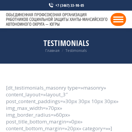
+7 (3467) 33-98-05
TESTIMONIALS
You are here:
Главная
Testimonials
[dt_testimonials_masonry type=»masonry»
content_layout=»layout_3″
post_content_paddings=»30px 30px 10px 30px»
img_max_width=»70px»
img_border_radius=»60px»
post_title_bottom_margin=»0px»
content_bottom_margin=»20px» category=»»]